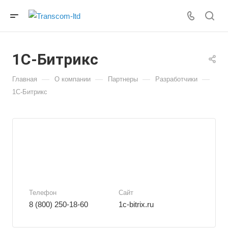
1C-Битрикс
—
—
—
—
Главная
О компании
Партнеры
Разработчики
1C-Битрикс
Телефон
Сайт
8 (800) 250-18-60
1c-bitrix.ru