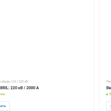
 вводы 110 / 220 кВ
Лин
RIL: 220 кВ / 2000 А
Вв
чии
В
зать