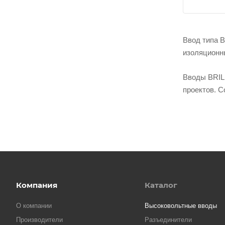
Ввод типа B
изоляционн
Вводы BRIL(
проектов. С
Компания
Каталог
О компании
Высоковольтные вводы
Производители
Разъединители