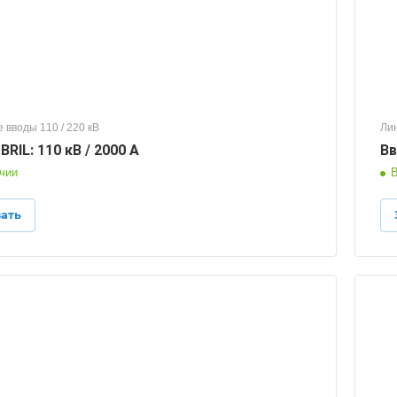
 вводы 110 / 220 кВ
Лин
RIL: 110 кВ / 2000 А
Вв
чии
В
зать