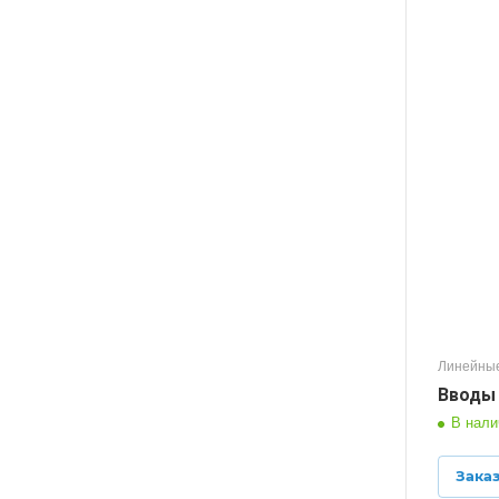
Линейные
Вводы B
В нали
Зака