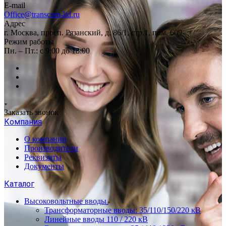
E-mail
Office@transcom-ltd.ru
Адрес
г. Москва, просп. Рязанский, д. 86/1, стр.1, пом. 609
Режим работы
Пн. – Пт.: с 9:00 до 18:00
Заказать звонок
Компания
О компании
Производители
Реквизиты
Документы
Каталог
Высоковольтные вводы
Трансформаторные вводы: 35/110/150/220 кВ
Линейные вводы 110 / 220 кВ