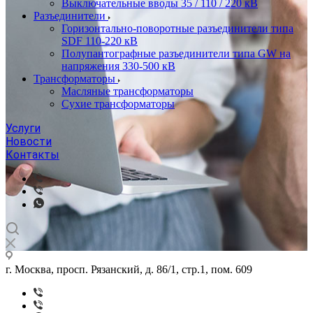
Выключательные вводы 35 / 110 / 220 кВ
Разъединители
Горизонтально-поворотные разъединители типа
SDF 110-220 кВ
Полупантографные разъединители типа GW на
напряжения 330-500 кВ
Трансформаторы
Масляные трансформаторы
Сухие трансформаторы
Услуги
Новости
Контакты
г. Москва, просп. Рязанский, д. 86/1, стр.1, пом. 609